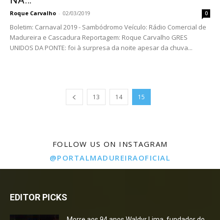
Roque Carvalho
-
02/03/2019
0
Boletim: Carnaval 2019 - Sambódromo Veículo: Rádio Comercial de
Madureira e Cascadura Reportagem: Roque Carvalho GRES
UNIDOS DA PONTE: foi à surpresa da noite apesar da chuva...
13
14
15
FOLLOW US ON INSTAGRAM
@PORTALMADUREIRAOFICIAL
EDITOR PICKS
Morre aos 94 anos Waldyr Lima, fundador do