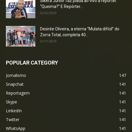
Sikêra Júnior faz piada ao vivo a repórter:
“Queima?” E Repórter...
02/02/2020
Desirée Oliveira, a eterna “Mulata difícil” do
Zorra Total, completa 40...
21/11/2019
POPULAR CATEGORY
Jornalismo
147
Snapchat
141
Reportagem
141
Skype
141
LinkedIn
141
Twitter
141
WhatsApp
141