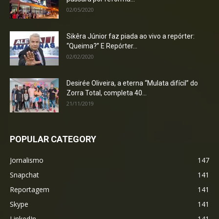
02/05/2020
Sikêra Júnior faz piada ao vivo a repórter:
“Queima?” E Repórter...
02/02/2020
Desirée Oliveira, a eterna “Mulata difícil” do
Zorra Total, completa 40...
21/11/2019
POPULAR CATEGORY
Jornalismo
147
Snapchat
141
Reportagem
141
Skype
141
LinkedIn
141