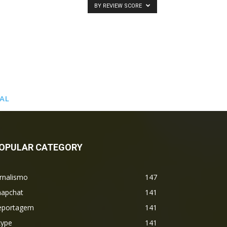
BY REVIEW SCORE
AL
OPULAR CATEGORY
rnalismo
147
napchat
141
eportagem
141
kype
141