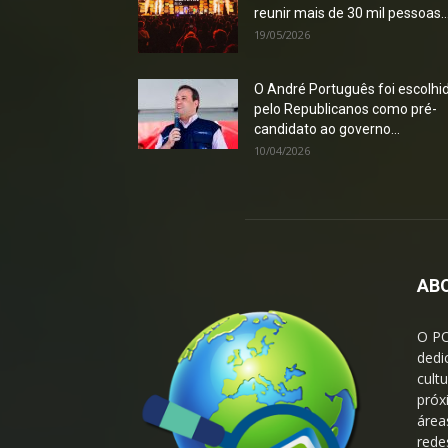
reunir mais de 30 mil pessoas..
19/05/2026
O André Português foi escolhi
pelo Republicanos como pré-
candidato ao governo...
10/04/2026
AB
O P
dedi
cult
próx
área
rede