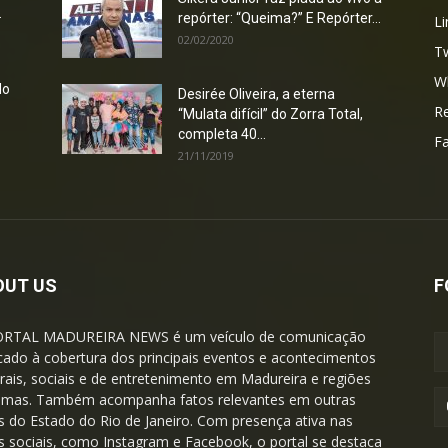
.
repórter: “Queima?” E Repórter...
Li
02/02/2020
Tw
W
do
Desirée Oliveira, a eterna
Re
“Mulata difícil” do Zorra Total,
completa 40...
F
21/11/2019
OUT US
F
ORTAL MADUREIRA NEWS é um veículo de comunicação
cado à cobertura dos principais eventos e acontecimentos
urais, sociais e de entretenimento em Madureira e regiões
imas. Também acompanha fatos relevantes em outras
s do Estado do Rio de Janeiro. Com presença ativa nas
s sociais, como Instagram e Facebook, o portal se destaca