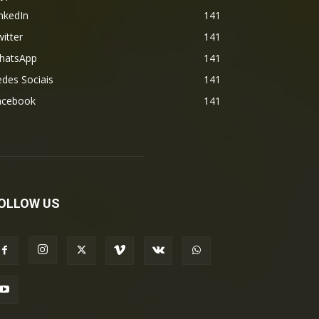
nkedIn
141
itter
141
hatsApp
141
des Sociais
141
acebook
141
OLLOW US