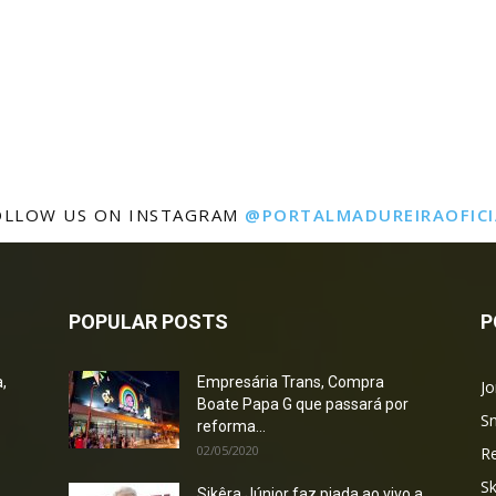
OLLOW US ON INSTAGRAM
@PORTALMADUREIRAOFICI
POPULAR POSTS
P
,
Empresária Trans, Compra
Jo
Boate Papa G que passará por
S
reforma...
02/05/2020
R
S
Sikêra Júnior faz piada ao vivo a