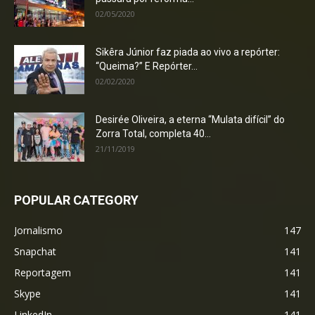
02/05/2020
Sikêra Júnior faz piada ao vivo a repórter:
“Queima?” E Repórter...
02/02/2020
Desirée Oliveira, a eterna “Mulata difícil” do
Zorra Total, completa 40...
21/11/2019
POPULAR CATEGORY
Jornalismo
147
Snapchat
141
Reportagem
141
Skype
141
LinkedIn
141