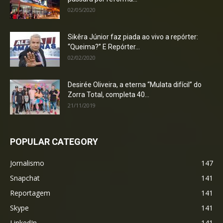
02/05/2020
Sikêra Júnior faz piada ao vivo a repórter:
“Queima?” E Repórter...
02/02/2020
Desirée Oliveira, a eterna “Mulata difícil” do
Zorra Total, completa 40...
21/11/2019
POPULAR CATEGORY
Jornalismo
147
Snapchat
141
Reportagem
141
Skype
141
LinkedIn
141