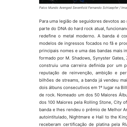
Palco Mundo Avenged Sevenfold Fernando Schlaepfer / Imag
Para uma legião de seguidores devotos ao
parte do DNA do hard rock atual, funciona
redefine o metal moderno. A banda é conh
modelos de ingressos focados no fã e pro
principais nomes e uma das bandas mais i
formado por M. Shadows, Synyster Gates,
construiu uma carreira definida por um 
reputação de reinvenção, ambição e per
bilhões de streams, a banda já vendeu ma
dois álbuns consecutivos em 1º lugar na Bil
de rock. Nomeado um dos 50 Maiores Álbu
dos 100 Maiores pela Rolling Stone, City o
banda e lhes rendeu o prêmio de Melhor A
autointitulado, Nightmare e Hail to the K
receberam certificação de platina pela R