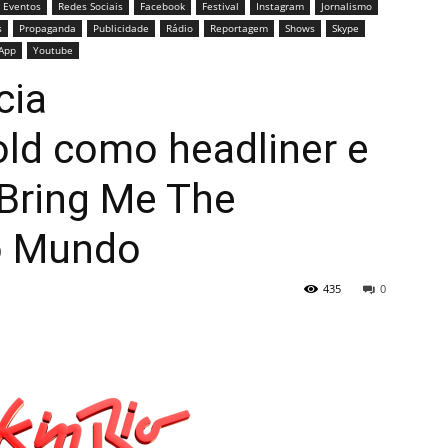
Eventos
Redes Sociais
Facebook
Festival
Instagram
Jornalismo
s
Propaganda
Publicidade
Rádio
Reportagem
Shows
Skype
App
Youtube
cia
ld como headliner e
 Bring Me The
o Mundo
435
0