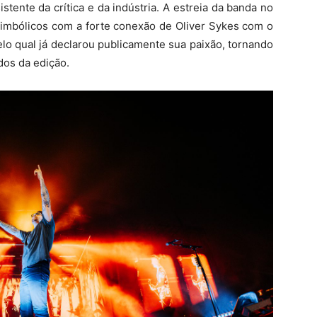
tente da crítica e da indústria. A estreia da banda no
imbólicos com a forte conexão de Oliver Sykes com o
elo qual já declarou publicamente sua paixão, tornando
os da edição.