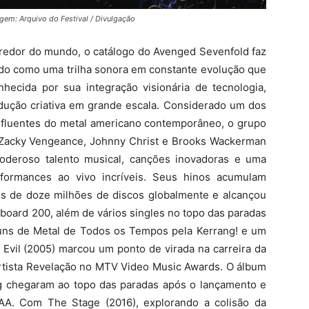
em: Arquivo do Festival / Divulgação
 redor do mundo, o catálogo do Avenged Sevenfold faz
ndo como uma trilha sonora em constante evolução que
ecida por sua integração visionária de tecnologia,
dução criativa em grande escala. Considerado um dos
nfluentes do metal americano contemporâneo, o grupo
 Zacky Vengeance, Johnny Christ e Brooks Wackerman
poderoso talento musical, canções inovadoras e uma
formances ao vivo incríveis. Seus hinos acumulam
is de doze milhões de discos globalmente e alcançou
lboard 200, além de vários singles no topo das paradas
ns de Metal de Todos os Tempos pela Kerrang! e um
f Evil (2005) marcou um ponto de virada na carreira da
rtista Revelação no MTV Video Music Awards. O álbum
ing chegaram ao topo das paradas após o lançamento e
IAA. Com The Stage (2016), explorando a colisão da