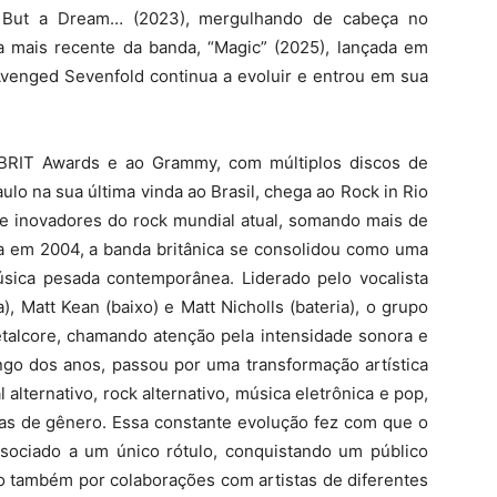
s But a Dream… (2023), mergulhando de cabeça no
ca mais recente da banda, “Magic” (2025), lançada em
Avenged Sevenfold continua a evoluir e entrou em sua
 BRIT Awards e ao Grammy, com múltiplos discos de
o na sua última vinda ao Brasil, chega ao Rock in Rio
inovadores do rock mundial atual, somando mais de
a em 2004, a banda britânica se consolidou como uma
música pesada contemporânea. Liderado pelo vocalista
), Matt Kean (baixo) e Matt Nicholls (bateria), o grupo
metalcore, chamando atenção pela intensidade sonora e
ongo dos anos, passou por uma transformação artística
lternativo, rock alternativo, música eletrônica e pop,
as de gênero. Essa constante evolução fez com que o
sociado a um único rótulo, conquistando um público
o também por colaborações com artistas de diferentes