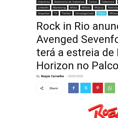
Imprensa
Assessoria de Imprensa
Cantor
Cobertura
LinkedIn
Marketing
Mídia
Mídias
Música
Noticia
Snapchat
TV
Twitter
Uncategorized
Video
Whats
Rock in Rio anun
Avenged Sevenfo
terá a estreia de
Horizon no Palc
By
Roque Carvalho
-
03/02/2026
Share