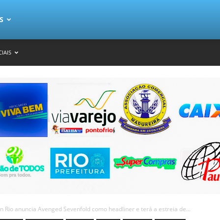
S
IAIS
in Rio anuncia Avenged Sevenfold como headliner e terá a estreia de...