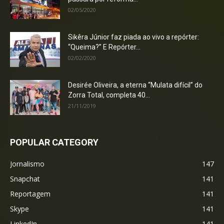
02/05/2020
Sikêra Júnior faz piada ao vivo a repórter:
“Queima?” E Repórter...
02/02/2020
Desirée Oliveira, a eterna “Mulata difícil” do
Zorra Total, completa 40...
21/11/2019
POPULAR CATEGORY
Jornalismo
147
Snapchat
141
Reportagem
141
Skype
141
LinkedIn
141