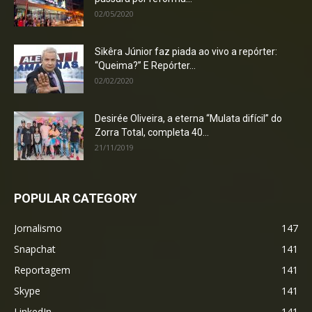
02/05/2020
Sikêra Júnior faz piada ao vivo a repórter:
“Queima?” E Repórter...
02/02/2020
Desirée Oliveira, a eterna “Mulata difícil” do
Zorra Total, completa 40...
21/11/2019
POPULAR CATEGORY
Jornalismo
147
Snapchat
141
Reportagem
141
Skype
141
LinkedIn
141