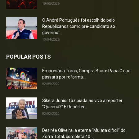
19/05/2026
O André Português foi escolhido pelo
Republicanos como pré-candidato ao
governo...
10/04/2026
POPULAR POSTS
Empresária Trans, Compra Boate Papa G que
passará por reforma...
02/05/2020
Sikêra Júnior faz piada ao vivo a repórter:
“Queima?” E Repórter...
02/02/2020
Desirée Oliveira, a eterna “Mulata difícil” do
Zorra Total, completa 40...