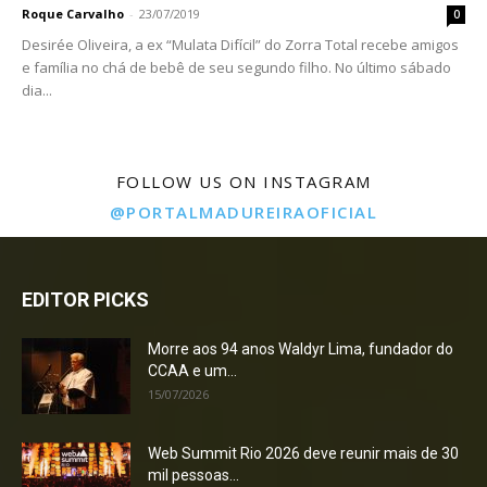
Roque Carvalho
-
23/07/2019
0
Desirée Oliveira, a ex “Mulata Difícil” do Zorra Total recebe amigos
e família no chá de bebê de seu segundo filho. No último sábado
dia...
FOLLOW US ON INSTAGRAM
@PORTALMADUREIRAOFICIAL
EDITOR PICKS
Morre aos 94 anos Waldyr Lima, fundador do
CCAA e um...
15/07/2026
Web Summit Rio 2026 deve reunir mais de 30
mil pessoas...