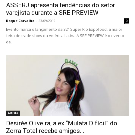
ASSERJ apresenta tendências do setor
varejista durante a SRE PREVIEW
Roque Carvalho
-
23/09/2019
0
Evento marca o lançamento da 32ª Super Rio Expofood, a maior
feira de trade show da América Latina A SRE PREVIEW é o evento
de...
Artista
Desirée Oliveira, a ex “Mulata Difícil” do
Zorra Total recebe amigos...