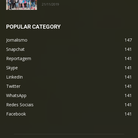
21/11/2019
POPULAR CATEGORY
Jornalismo
147
Snapchat
141
Reportagem
141
Skype
141
LinkedIn
141
Twitter
141
WhatsApp
141
Redes Sociais
141
Facebook
141