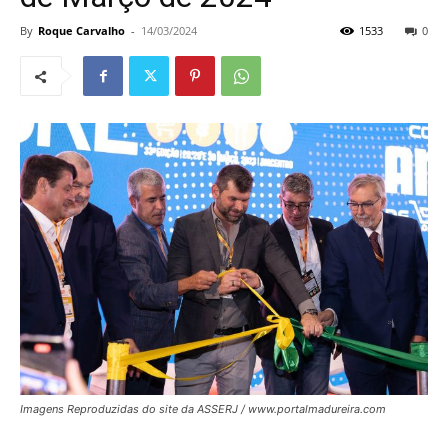
By
Roque Carvalho
-
14/03/2024
1533
0
Imagens Reproduzidas do site da ASSERJ / www.portalmadureira.com