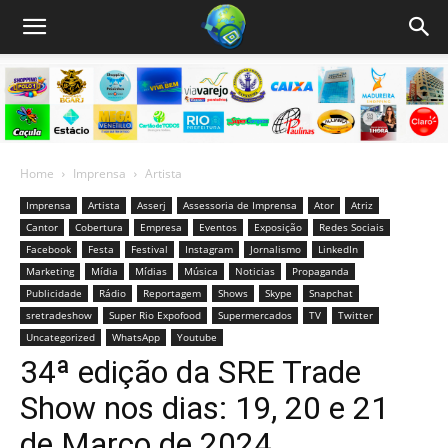
Home
Imprensa
Artista
Imprensa
Artista
Asserj
Assessoria de Imprensa
Ator
Atriz
Cantor
Cobertura
Empresa
Eventos
Exposição
Redes Sociais
Facebook
Festa
Festival
Instagram
Jornalismo
LinkedIn
Marketing
Mídia
Mídias
Música
Noticias
Propaganda
Publicidade
Rádio
Reportagem
Shows
Skype
Snapchat
sretradeshow
Super Rio Expofood
Supermercados
TV
Twitter
Uncategorized
WhatsApp
Youtube
34ª edição da SRE Trade
Show nos dias: 19, 20 e 21
de Março de 2024