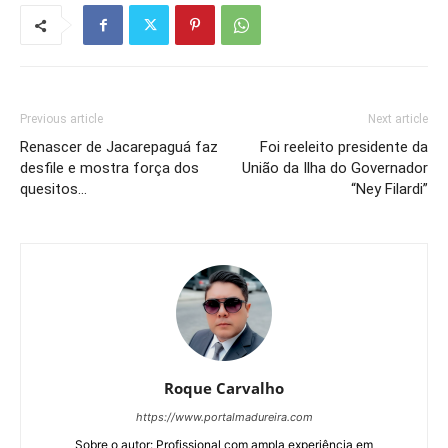
Previous article
Next article
Renascer de Jacarepaguá faz
Foi reeleito presidente da
desfile e mostra força dos
União da Ilha do Governador
quesitos…
“Ney Filardi”
Roque Carvalho
https://www.portalmadureira.com
Sobre o autor: Profissional com ampla experiência em