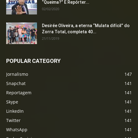
“Queima?” E Repórter...
02/02/2020
Desirée Oliveira, a eterna “Mulata difícil” do
Zorra Total, completa 40...
21/11/2019
POPULAR CATEGORY
Jornalismo
147
Snapchat
141
Reportagem
141
Skype
141
LinkedIn
141
Twitter
141
WhatsApp
141