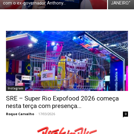
com o ex-governador Anthony...
JANEIRO.”
Instagram
SRE – Super Rio Expofood 2026 começa
nesta terça com presença...
Roque Carvalho
-
17/03/2026
0