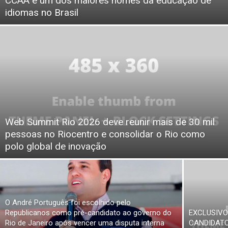
CCAA e um dos maiores nomes da educação de
idiomas no Brasil
Web Summit Rio 2026 deve reunir mais de 30 mil
pessoas no Riocentro e consolidar o Rio como
polo global de inovação
O André Português foi escolhido pelo
Republicanos como pré-candidato ao governo do
EXCLUSIVO
Rio de Janeiro após vencer uma disputa interna
CANDIDATO