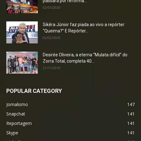
passará por reforma...
02/05/2020
Sikêra Júnior faz piada ao vivo a repórter:
“Queima?” E Repórter...
02/02/2020
Desirée Oliveira, a eterna “Mulata difícil” do
Zorra Total, completa 40...
21/11/2019
POPULAR CATEGORY
Jornalismo
147
Snapchat
141
Reportagem
141
Skype
141