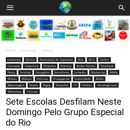
Home
Imprensa
Artista
Imprensa
Artista
Assessoria de Imprensa
Ator
Atriz
Cantor
Carnaval
Cobertura
Empresa
Eventos
Redes Sociais
Facebook
Festa
Festival
Instagram
Jornalismo
LinkedIn
Marketing
Mídia
Mídias
Música
Noticias
Propaganda
Publicidade
Rádio
Reportagem
Shows
Skype
Snapchat
TV
Twitter
Uncategorized
WhatsApp
Youtube
Sete Escolas Desfilam Neste
Domingo Pelo Grupo Especial
do Rio