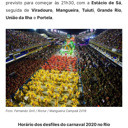
previsto para começar às 21h30, com a
Estácio de Sá
,
seguida de
Viradouro
,
Mangueira
,
Tuiuti
,
Grande Rio
,
União da Ilha
e
Portela
.
Foto: Fernando Grill / Riotur / Mangueira Campeã 2019
Horário dos desfiles do carnaval 2020 no Rio