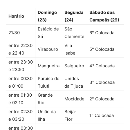
Domingo
Segunda
Sábado das
Horário
(23)
(24)
Campeãs (29)
Estácio de
São
21:30
6° Colocada
Sá
Clemente
entre 22:30
Vila
Viradouro
5° Colocada
e 22:40
Isabel
entre 23:30
Mangueira
Salgueiro
4° Colocada
e 23:50
entre 00:30
Paraíso do
Unidos
3° Colocada
e 01:00
Tuiuti
da Tijuca
entre 01:30
Grande
Mocidade
2° Colocada
e 02:10
Rio
entre 02:30
União da
Beija-
1° Colocada
e 03:20
Ilha
Flor
entre 03:30