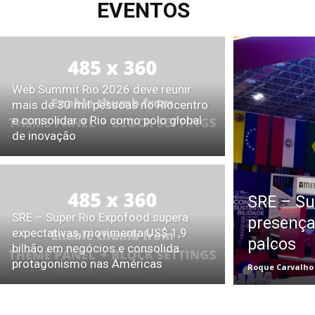
EVENTOS
Web Summit Rio 2026 deve reunir
mais de 30 mil pessoas no Riocentro
e consolidar o Rio como polo global
de inovação
SRE – Su
SRE – Super Rio Expofood supera
presença
expectativas, movimenta US$ 1,9
palcos
bilhão em negócios e consolida
protagonismo nas Américas
Roque Carvalho