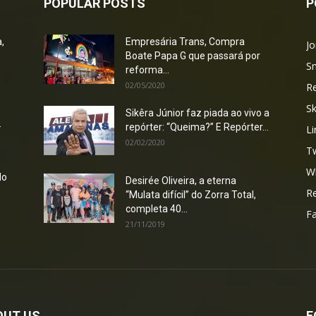
POPULAR POSTS
P
,
Empresária Trans, Compra
Jo
Boate Papa G que passará por
S
reforma...
02/05/2020
R
S
Sikêra Júnior faz piada ao vivo a
.
repórter: “Queima?” E Repórter...
Li
02/02/2020
Tw
W
do
Desirée Oliveira, a eterna
Re
“Mulata difícil” do Zorra Total,
completa 40...
F
21/11/2019
OUT US
F