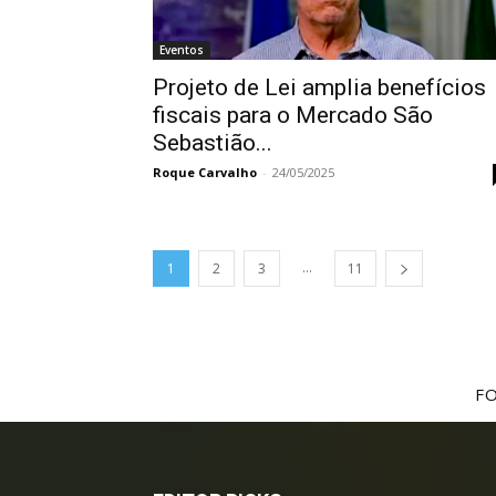
Eventos
Projeto de Lei amplia benefícios
fiscais para o Mercado São
Sebastião...
Roque Carvalho
-
24/05/2025
...
1
2
3
11
F