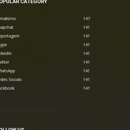
OPULAR CATEGORY
rnalismo
147
napchat
141
eportagem
141
kype
141
nkedIn
141
itter
141
hatsApp
141
des Sociais
141
acebook
141
OLLOW US