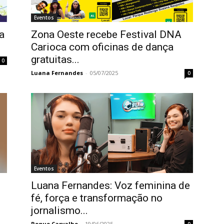
Eventos
a
Zona Oeste recebe Festival DNA
Carioca com oficinas de dança
gratuitas...
0
Luana Fernandes
-
05/07/2025
0
Eventos
Luana Fernandes: Voz feminina de
fé, força e transformação no
jornalismo...
Roque Carvalho
-
19/06/2025
0