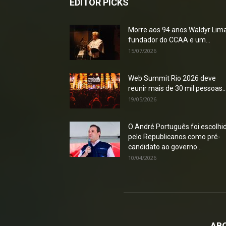
EDITOR PICKS
Morre aos 94 anos Waldyr Lima
fundador do CCAA e um...
15/07/2026
Web Summit Rio 2026 deve
reunir mais de 30 mil pessoas..
19/05/2026
O André Português foi escolhi
pelo Republicanos como pré-
candidato ao governo...
10/04/2026
AB