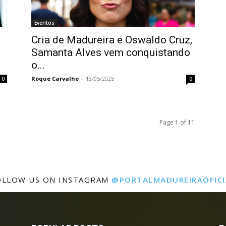
Eventos
Cria de Madureira e Oswaldo Cruz,
Samanta Alves vem conquistando
o...
Roque Carvalho
-
13/05/2025
0
0
Page 1 of 11
OLLOW US ON INSTAGRAM
@PORTALMADUREIRAOFICI