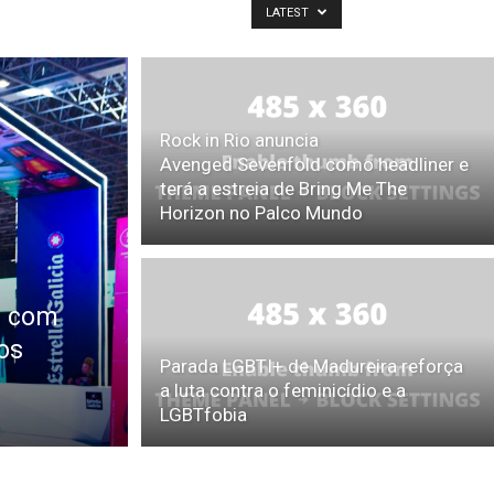
LATEST
Rock in Rio anuncia
Avenged Sevenfold como headliner e
terá a estreia de Bring Me The
Horizon no Palco Mundo
a com
os
Parada LGBTI+ de Madureira reforça
a luta contra o feminicídio e a
LGBTfobia