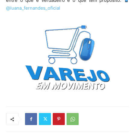
entre o que é verdadeiro e o que tem propósito.
@luana_fernandes_oficial