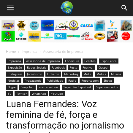
Home
Imprensa
Assessoria de Imprensa
Imprensa
Assessoria de Imprensa
Cobertura
Eventos
Expo Cristã
Exposição
Redes Sociais
Facebook
Festa
Festival
Gospel
Instagram
Jornalismo
LinkedIn
Marketing
Mídia
Mídias
Música
Noticias
Propaganda
Publicidade
Rádio
Reportagem
Shows
Skype
Snapchat
sretradeshow
Super Rio Expofood
Supermercados
TV
Twitter
WhatsApp
Youtube
Luana Fernandes: Voz
feminina de fé, força e
transformação no jornalismo