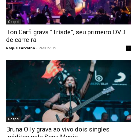
Gospel
Ton Carfi grava “Tríade”, seu primeiro DVD
de carreira
Roque Carvalho
-
26/09/2019
0
Gospel
Bruna Olly grava ao vivo dois singles