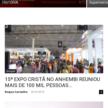
HISTÓRIA
Supermercad
Gospel
15ª EXPO CRISTÃ NO ANHEMBI REUNIOU
MAIS DE 100 MIL PESSOAS…
Roque Carvalho
-
20/10/2019
0