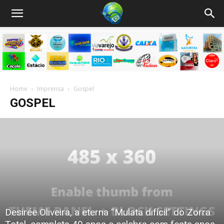
Home
Imprensa
Gospel
GOSPEL
Desirée Oliveira, a eterna “Mulata difícil” do Zorra