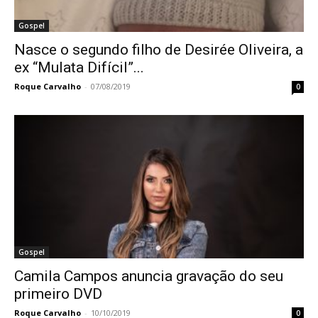
Gospel
Nasce o segundo filho de Desirée Oliveira, a
ex “Mulata Difícil”...
Roque Carvalho
-
07/08/2019
0
Gospel
Camila Campos anuncia gravação do seu
primeiro DVD
Roque Carvalho
-
10/10/2019
0