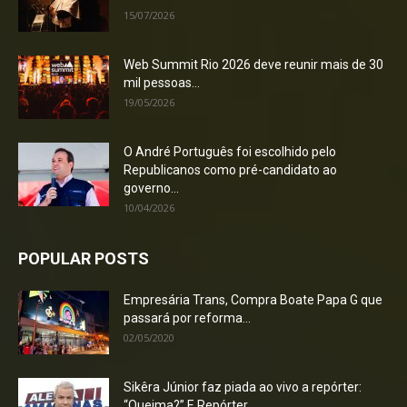
15/07/2026
Web Summit Rio 2026 deve reunir mais de 30
mil pessoas...
19/05/2026
O André Português foi escolhido pelo
Republicanos como pré-candidato ao
governo...
10/04/2026
POPULAR POSTS
Empresária Trans, Compra Boate Papa G que
passará por reforma...
02/05/2020
Sikêra Júnior faz piada ao vivo a repórter:
“Queima?” E Repórter...