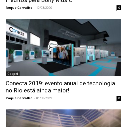
inéditos pela Sony Music
Roque Carvalho
-
10/03/2020
0
Gospel
Conecta 2019: evento anual de tecnologia
no Rio está ainda maior!
Roque Carvalho
-
01/08/2019
0