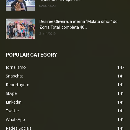
02/02/2020
Desirée Oliveira, a eterna “Mulata difícil” do
Zorra Total, completa 40...
21/11/2019
POPULAR CATEGORY
Jornalismo
147
Snapchat
141
Reportagem
141
Skype
141
LinkedIn
141
Twitter
141
WhatsApp
141
Redes Sociais
141