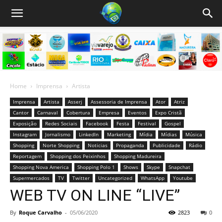
Home
Imprensa
Artista
Imprensa
Artista
Asserj
Assessoria de Imprensa
Ator
Atriz
Cantor
Carnaval
Cobertura
Empresa
Eventos
Expo Cristã
Exposição
Redes Sociais
Facebook
Festa
Festival
Gospel
Instagram
Jornalismo
LinkedIn
Marketing
Mídia
Mídias
Música
Shopping
Norte Shopping
Noticias
Propaganda
Publicidade
Rádio
Reportagem
Shopping dos Peixinhos
Shopping Madureira
Shopping Nova America
Shopping Polo 1
Shows
Skype
Snapchat
Supermercados
TV
Twitter
Uncategorized
WhatsApp
Youtube
WEB TV ON LINE “LIVE”
By
Roque Carvalho
-
05/06/2020
2823
0