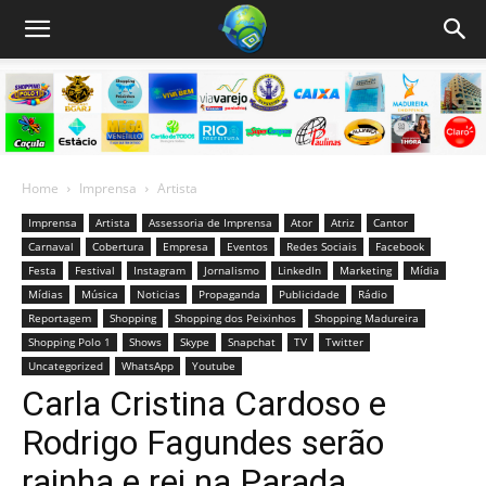
Home
Imprensa
Artista
Imprensa
Artista
Assessoria de Imprensa
Ator
Atriz
Cantor
Carnaval
Cobertura
Empresa
Eventos
Redes Sociais
Facebook
Festa
Festival
Instagram
Jornalismo
LinkedIn
Marketing
Mídia
Mídias
Música
Noticias
Propaganda
Publicidade
Rádio
Reportagem
Shopping
Shopping dos Peixinhos
Shopping Madureira
Shopping Polo 1
Shows
Skype
Snapchat
TV
Twitter
Uncategorized
WhatsApp
Youtube
Carla Cristina Cardoso e
Rodrigo Fagundes serão
rainha e rei na Parada