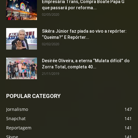
Empresária Trans, Compra Boate Papa G
que passará por reforma...
02/05/2020
Sikêra Júnior faz piada ao vivo a repórter:
“Queima?” E Repórter...
02/02/2020
Desirée Oliveira, a eterna “Mulata difícil” do
Zorra Total, completa 40...
21/11/2019
POPULAR CATEGORY
Jornalismo
147
Snapchat
141
Reportagem
141
Skype
141