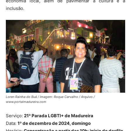
economia local, além de pavimentar a cultura e a
inclusão.
Loren Rainha do Buá / Imagem: Roque Carvalho / Arquivo /
www.portalmadureira.com
Serviço:
21ª Parada LGBTI+ de Madureira
Data:
1º de dezembro de 2024, domingo
Horário:
Concentração a partir das 10h; início do desfile