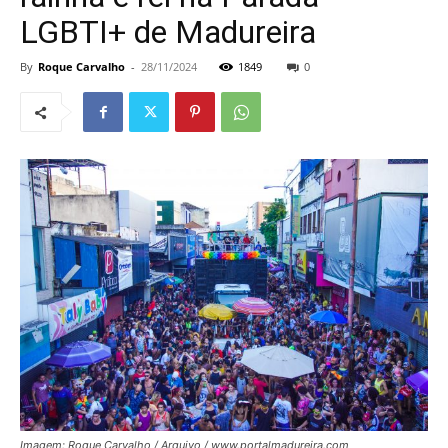
LGBTI+ de Madureira
By
Roque Carvalho
-
28/11/2024
1849
0
Imagem: Roque Carvalho / Arquivo / www.portalmadureira.com