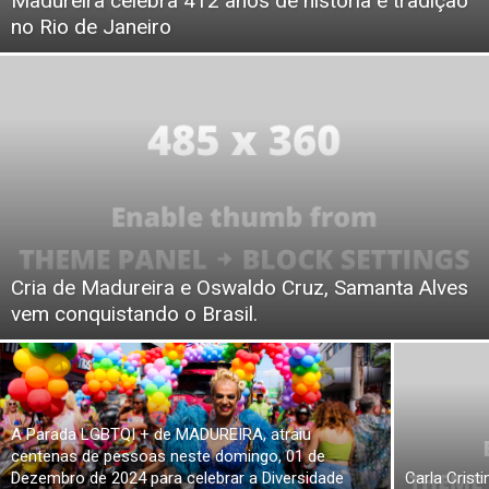
Madureira celebra 412 anos de história e tradição
no Rio de Janeiro
Cria de Madureira e Oswaldo Cruz, Samanta Alves
vem conquistando o Brasil.
A Parada LGBTQI + de MADUREIRA, atraiu
centenas de pessoas neste domingo, 01 de
Dezembro de 2024 para celebrar a Diversidade
Carla Crist