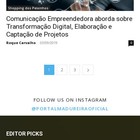
Shopping dos Peixinhos
Comunicação Empreendedora aborda sobre
Transformação Digital, Elaboração e
Captação de Projetos
Roque Carvalho
-
03/09/2019
0
1
2
3
FOLLOW US ON INSTAGRAM
@PORTALMADUREIRAOFICIAL
EDITOR PICKS