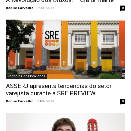
A Revolução dos Bruxos. – Cia Brilharte
Roque Carvalho
-
25/09/2019
0
Shopping dos Peixinhos
ASSERJ apresenta tendências do setor
varejista durante a SRE PREVIEW
Roque Carvalho
-
23/09/2019
0