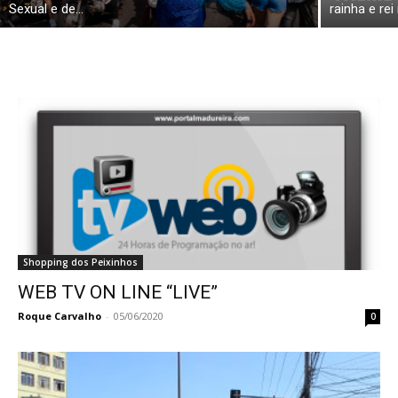
Sexual e de...
rainha e re
Shopping dos Peixinhos
WEB TV ON LINE “LIVE”
Roque Carvalho
-
05/06/2020
0