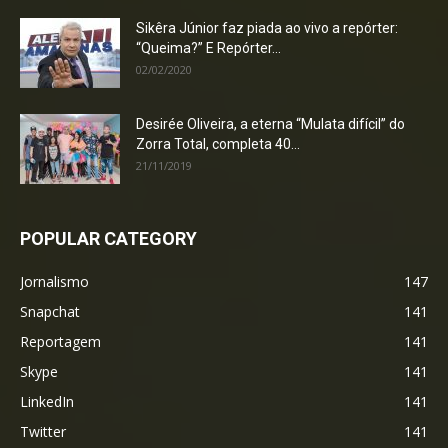
Sikêra Júnior faz piada ao vivo a repórter:
“Queima?” E Repórter...
02/02/2020
Desirée Oliveira, a eterna “Mulata difícil” do
Zorra Total, completa 40...
21/11/2019
POPULAR CATEGORY
Jornalismo
147
Snapchat
141
Reportagem
141
Skype
141
LinkedIn
141
Twitter
141